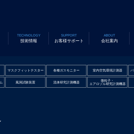
TECHNOLOGY
SUPPORT
ABOUT
技術情報
お客様サポート
会社案内
マスクフィットテスター
各種ガスモニター
室内空気環境計測器
パ
微粒子・
ム
風洞試験装置
流体研究計測機器
エアロゾル研究計測機器
ン