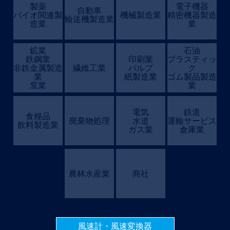
製薬
電子機器
自動車
バイオ関連製
機械製造業
精密機器製造
輸送機製造業
造業
業
鉱業
石油
鉄鋼業
印刷業
プラスティッ
非鉄金属製造
繊維工業
パルプ
ク
業
紙製造業
ゴム製品製造
窯業
業
電気
鉄道
食糧品
廃棄物処理
水道
運輸サービス
飲料製造業
ガス業
倉庫業
農林水産業
商社
風速計・風速変換器