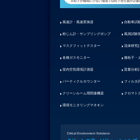
風速計・風速変換器
自動車試
粉じん計・サンプリングポンプ
風洞試験
マスクフィットテスター
流体研究
各種ガスモニター
微粒子・
室内空気環境計測器
質量分析
パーティクルカウンター
フィルタ
クリーンルーム用関連機器
クロマト
環境モニタリングマネキン
Critical Environment Solutions