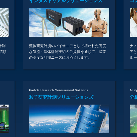
インダストリアルソリューションズ
コ
計測
流体研究計測のパイオニアとして培われた高度
ナノ
信頼
な気流・流体計測技術のご提供を通じて、産業
アと
の高度な計測ニーズにお応えします。
ルー
Particle Research Measurement Solutions
Analy
粒子研究計測ソリューションズ
分