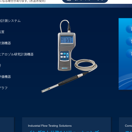
験計測システム
装置
計測機器
エアロゾル研究計測機器
計
評価機器
グラフ
Industrial Flow Testing Solutions
Conta