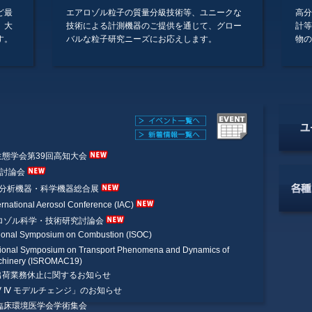
ど最
エアロゾル粒子の質量分級技術等、ユニークな
高分
、大
技術による計測機器のご提供を通じて、グロー
計等
す。
バルな粒子研究ニーズにお応えします。
物の
生態学会第39回高知大会
媒討論会
026 分析機器・科学機器総合展
ernational Aerosol Conference (IAC)
アロゾル科学・技術研究討論会
ational Symposium on Combustion (ISOC)
ational Symposium on Transport Phenomena and Dynamics of
chinery (ISROMAC19)
出荷業務休止に関するお知らせ
LDV Ⅳ モデルチェンジ」のお知らせ
臨床環境医学会学術集会