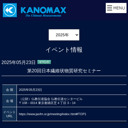
イベント情報
2025年05月23日
第20回日本繊維状物質研究セミナー
会 期
2025年05月23日
（公財）仏教伝道協会 仏教伝道センタービル
会 場
〒108－0014 東京都港区芝４丁目 3－14
イベント
https://www.jasfm.or.jp/meeting/index.html#TOP1
URL