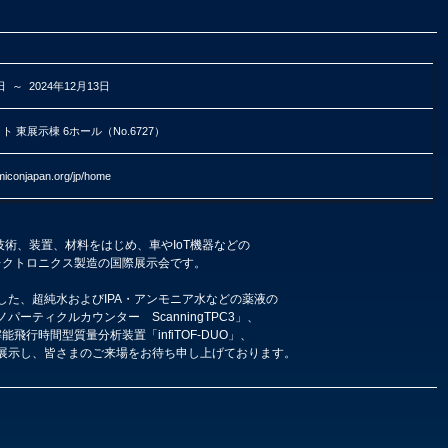
日 ～ 2024年12月13日
 東展示棟 6ホール（No.6727）
miconjapan.org/jp/home
製造技術、装置、材料をはじめ、車やIoT機器などの
レクトロニクス製造の国際展示会です。
した、超純水およびIPA・アンモニア水などの薬液の
ーティクルカウンター ScanningTPC3」、
」、高分解能飛行時間型質量分析装置「infiTOF-DUO」、
展示し、皆さまのご来場をお待ち申し上げております。