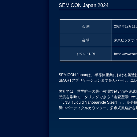
SEMICON Japan 2024
会 期
2024年12月11
会 場
東京ビッグサイト
イベントURL
https://www.se
SEMICON Japanは、半導体産業における
SMARTアプリケーションまでをカバーし、エ
弊社では、世界唯一の最小可測粒径3nmを達成
品質を常時モニタリングできる「走査型液中ナノパ
「LNS（Liquid Nanoparticle Sizer）
気中パーティクルカウンター、多点式風速計を