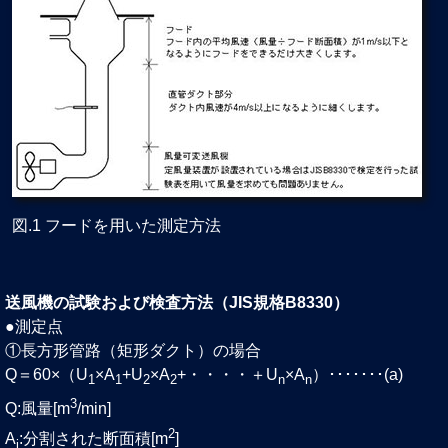
図.1 フードを用いた測定方法
送風機の試験および検査方法（JIS規格B8330）
●測定点
①長方形管路（矩形ダクト）の場合
Q＝60×（U
×A
+U
×A
+・・・・＋U
×A
）･･･････(a)
1
1
2
2
n
n
3
Q:風量[m
/min]
2
A
:分割された断面積[m
]
i