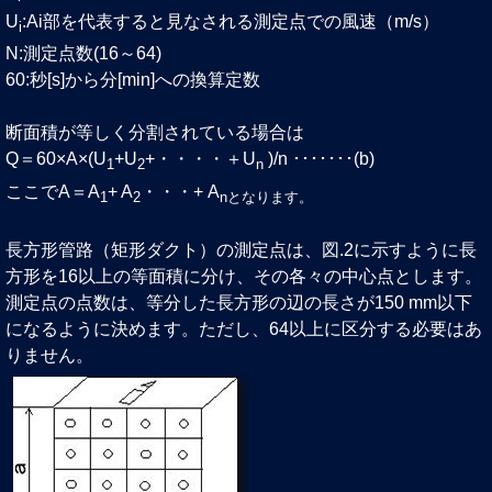
U
:Ai部を代表すると見なされる測定点での風速（m/s）
i
N:測定点数(16～64)
60:秒[s]から分[min]への換算定数
断面積が等しく分割されている場合は
Q＝60×A×(U
+U
+・・・・＋U
)/n ･･･････(b)
1
2
n
ここでA＝A
+ A
・・・+ A
1
2
n
となります。
長方形管路（矩形ダクト）の測定点は、図.2に示すように長
方形を16以上の等面積に分け、その各々の中心点とします。
測定点の点数は、等分した長方形の辺の長さが150 mm以下
になるように決めます。ただし、64以上に区分する必要はあ
りません。