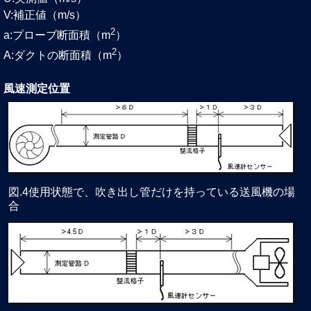
V:補正値（m/s）
2
a:プローブ断面積（m
）
2
A:ダクトの断面積（m
）
風速測定位置
図.4使用状態で、吹き出し管だけを持っている送風機の場
合