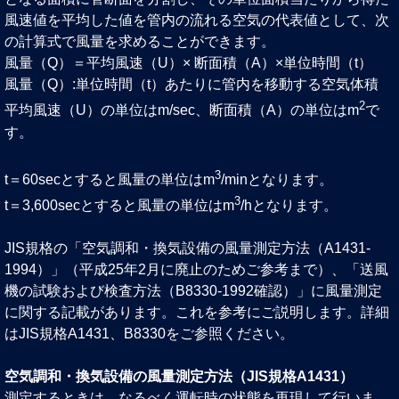
風速値を平均した値を管内の流れる空気の代表値として、次
の計算式で風量を求めることができます。
風量（Q）＝平均風速（U）× 断面積（A）×単位時間（t）
風量（Q）:単位時間（t）あたりに管内を移動する空気体積
2
平均風速（U）の単位はm/sec、断面積（A）の単位はm
で
す。
3
t＝60secとすると風量の単位はm
/minとなります。
3
t＝3,600secとすると風量の単位はm
/hとなります。
JIS規格の「空気調和・換気設備の風量測定方法（A1431-
1994）」（平成25年2月に廃止のためご参考まで）、「送風
機の試験および検査方法（B8330-1992確認）」に風量測定
に関する記載があります。これを参考にご説明します。詳細
はJIS規格A1431、B8330をご参照ください。
空気調和・換気設備の風量測定方法（JIS規格A1431）
測定するときは、なるべく運転時の状態を再現して行いま