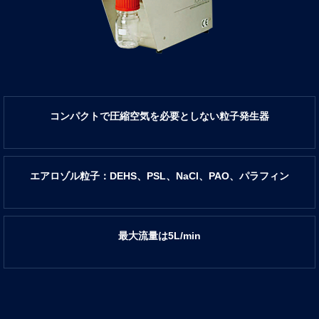
コンパクトで圧縮空気を必要としない粒⼦発⽣器
エアロゾル粒⼦：DEHS、PSL、NaCl、PAO、パラフィン
最⼤流量は5L/min