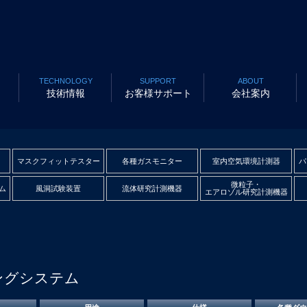
TECHNOLOGY
SUPPORT
ABOUT
技術情報
お客様サポート
会社案内
マスクフィットテスター
各種ガスモニター
室内空気環境計測器
パ
微粒子・
ム
風洞試験装置
流体研究計測機器
エアロゾル研究計測機器
ングシステム