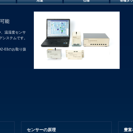
用途
仕様
各種ダウ
可能
や、温湿度センサ
グシステムです。
2-03のお取り扱
センサーの原理
豊富